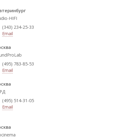
атеринбург
udio-HIFI
(343) 234-25-33
Email
сква
undProLab
(495) 783-85-53
Email
сква
РД
(495) 514-31-05
Email
сква
ocinema