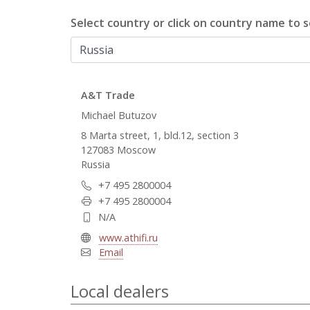
Select country or click on country name to se
A&T Trade
Michael Butuzov
8 Marta street, 1, bld.12, section 3
127083 Moscow
Russia
+7 495 2800004
+7 495 2800004
N/A
www.athifi.ru
Email
Local dealers