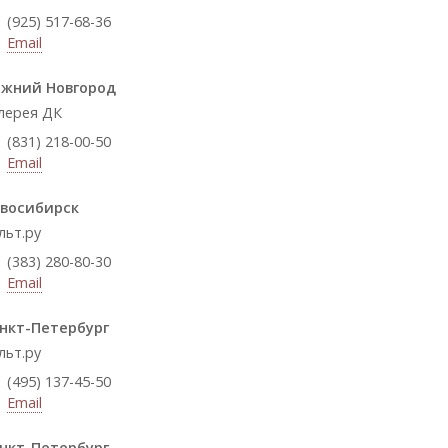
(925) 517-68-36
Email
жний Новгород
лерея ДК
(831) 218-00-50
Email
восибирск
льт.ру
(383) 280-80-30
Email
нкт-Петербург
льт.ру
(495) 137-45-50
Email
нкт-Петербург